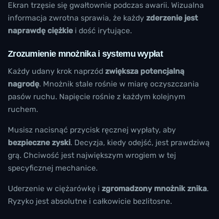
Ekran trzęsie się gwałtownie podczas awarii. Wizualna
informacja zwrotna sprawia, że każdy
zderzenie jest
naprawdę ciężkie
i dość irytujące.
Zrozumienie mnożnika i systemu wypłat
Każdy udany krok naprzód
zwiększa potencjalną
nagrodę
. Mnożnik stale rośnie w miarę oczyszczania
pasów ruchu. Napięcie rośnie z każdym kolejnym
ruchem.
Musisz nacisnąć przycisk ręcznej wypłaty, aby
bezpieczne zyski
. Decyzja, kiedy odejść, jest prawdziwą
grą. Chciwość jest największym wrogiem w tej
specyficznej mechanice.
Uderzenie w ciężarówkę i
zgromadzony mnożnik znika
.
Ryzyko jest absolutne i całkowicie bezlitosne.