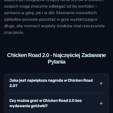
sesjach mogą znacznie odbiegać od tej wartości –
zarówno w górę, jak i w dół. Stawianie niewielkich
zakładów pozwala pozostać w grze wystarczająco
długo, aby moment wypłaty środków miał rzeczywiste
znaczenie.
Chicken Road 2.0
- Najczęściej Zadawane
Pytania
Jaka jest największa nagroda w Chicken Road
2.0?
Gracze mogą wygrać do 3608855.25x stawkę na Chicken
Czy można grać w Chicken Road 2.0 bez
Road 2.0. Dzięki wysokiej zmienności gra może
wydawania gotówki?
generować znaczne wygrane w zwycięskich seriach.