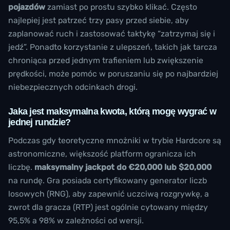
pojazdów
zamiast po prostu szybko klikać. Często
najlepiej jest patrzeć trzy pasy przed siebie, aby
zaplanować ruch i zastosować taktykę “zatrzymaj się i
jedź”. Ponadto korzystanie z ulepszeń, takich jak tarcza
chroniąca przed jednym trafieniem lub zwiększenie
prędkości, może pomóc w poruszaniu się po najbardziej
niebezpiecznych odcinkach drogi.
Jaka jest maksymalna kwota, którą mogę wygrać w
jednej rundzie?
Podczas gdy teoretyczne mnożniki w trybie Hardcore są
astronomiczne, większość platform ogranicza ich
liczbę.
maksymalny jackpot do €20,000 lub $20,000
na rundę. Gra posiada certyfikowany generator liczb
losowych (RNG), aby zapewnić uczciwą rozgrywkę, a
zwrot dla gracza (RTP) jest ogólnie cytowany między
95,5% a 98% w zależności od wersji.