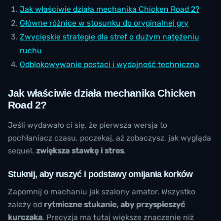
Jak właściwie działa mechanika Chicken Road 2?
Główne różnice w stosunku do oryginalnej gry
Zwycięskie strategie dla stref o dużym natężeniu
ruchu
Odblokowywanie postaci i wydajność techniczna
Jak właściwie działa mechanika Chicken
Road 2?
Jeśli wydawało ci się, że pierwsza wersja to
pochłaniacz czasu, poczekaj, aż zobaczysz, jak wygląda
sequel.
zwiększa stawkę i stres
.
Stuknij, aby ruszyć i podstawy omijania korków
Zapomnij o machaniu jak szalony amator. Wszystko
zależy od
rytmiczne stukanie, aby przyspieszyć
kurczaka
. Precyzja ma tutaj większe znaczenie niż