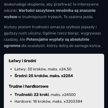
doskonałego skupienia, aby przetrwać te intensywne
odcinki.
Wartości szczytowe mnożnika są znacznie
wyższe
w trudniejszych trybach. To szalona jazda.
Wyższy poziom trudności oznacza szybsze pojazdy i
gęstszy ruch uliczny. Ogólnie rzecz biorąc, wygrywasz
rzadziej. Ale
Potencjalne wypłaty są absolutnie
ogromne
dla ocalałych, którzy dotrą do samego końca.
Łatwy i średni
Łatwy: 30 kroków, maks. x24,50
Średni: 25 kroków, maks. x2254
Trudne i hardkorowe
Trudność: 22 kroki
, maks. x24500
Hardcore: 18 kroków, maks. x3203384