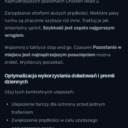
najtrudniejszych poziomach Chicken Road 2.
Zarządzanie strefami dużych prędkości. Niektóre pasy
ruchu są znacznie szybsze niż inne. Traktuj je jak
śmiertelny sprint.
Szybkość jest często najgorszym
wrogiem
.
Wspomnij o taktyce stop and go. Czasami
Pozostanie w
miejscu jest najmądrzejszym posunięciem
można
zrobić. Wystarczy poczekać.
Optymalizacja wykorzystania doładowań i premii
dziennych
Użyj tych konkretnych ulepszeń:
Ulepszenie tarczy dla ochrony przed jednym
trafieniem
Zwiększenie prędkości w celu szybszego